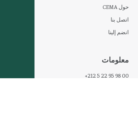
حول CEMA
اتصل بنا
انضم إلينا
معلومات
+212 5 22 95 98 00
contact@cema-atlas.com
Boulevard Abou Bakr El Kadiri, Sidi
Maârouf - Casablanca – Maroc
C.G.U
Cookies