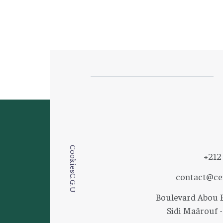
Cookies
+212
contact@ce
C.G.U
Boulevard Abou B
Sidi Maârouf -