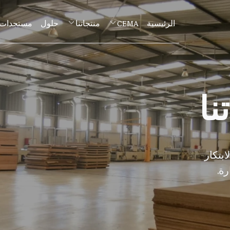
الرئيسية
CEMA
منتجاتنا
حلول
مستجدات
نا
تكار
ة.