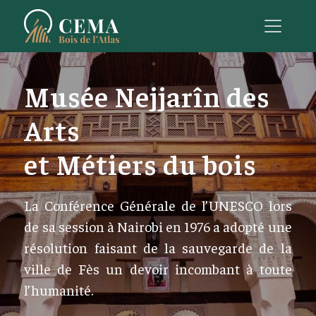
Musée Nejjarîn des
Arts
et Métiers du bois
La Conférence Générale de l’UNESCO lors
de sa session à Nairobi en 1976 a adopté une
résolution faisant de la sauvegarde de la
ville de Fès un devoir incombant à toute
l’humanité.